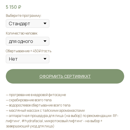
5 150
₽
Выберите программу:
Количество человек
Обертываение + 450₽/гость
ОФОРМИТЬ СЕРТИФИКАТ
— прогревание в кедровой фитосауне
— скрабирование всего тела
— водорослевое обертывание всего тела
— масляный массаж с тайскими аромамаслами
— аппаратная процедура для лица (на выбор) по рекомендации: RF-
лифтинг, #hydrafacial, микротоковый лифтинг - на выбор +
завершающий уход для лица)