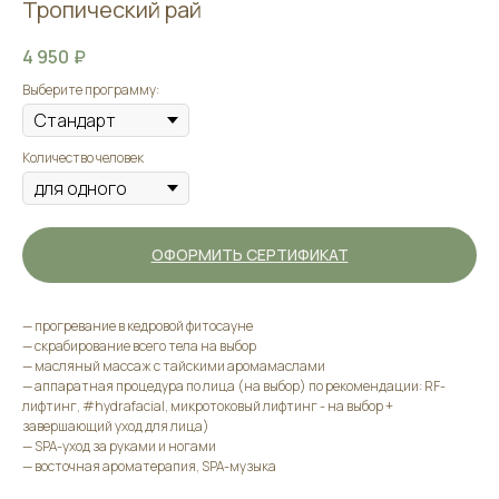
Тропический рай
4 950
₽
Выберите программу:
Количество человек
ОФОРМИТЬ СЕРТИФИКАТ
— прогревание в кедровой фитосауне
— скрабирование всего тела на выбор
— масляный массаж с тайскими аромамаслами
— аппаратная процедура по лица (на выбор) по рекомендации: RF-
лифтинг, #hydrafacial, микротоковый лифтинг - на выбор +
завершающий уход для лица)
— SPA-уход за руками и ногами
— восточная ароматерапия, SPA-музыка